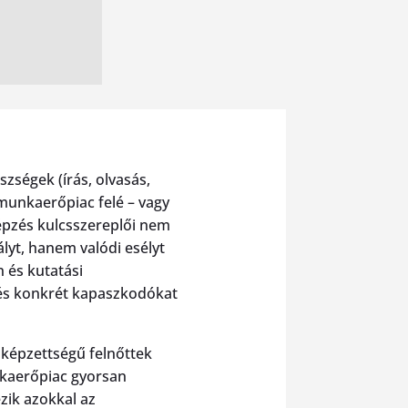
zségek (írás, olvasás,
 munkaerőpiac felé – vagy
képzés kulcsszereplői nem
lyt, hanem valódi esélyt
 és kutatási
– és konkrét kapaszkodókat
y képzettségű felnőttek
nkaerőpiac gyorsan
zik azokkal az