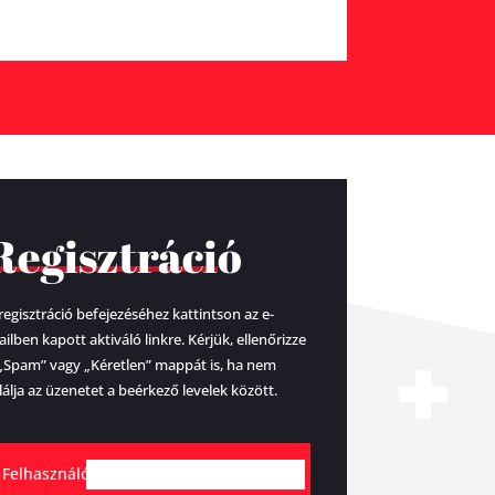
Regisztráció
regisztráció befejezéséhez kattintson az e-
ilben kapott aktiváló linkre. Kérjük, ellenőrizze
„Spam” vagy „Kéretlen” mappát is, ha nem
lálja az üzenetet a beérkező levelek között.
Felhasználónév
*