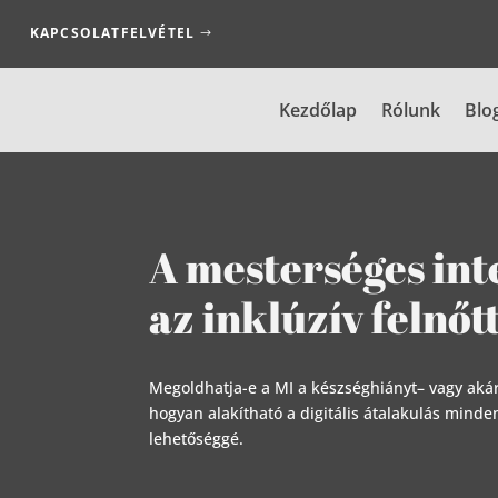
KAPCSOLATFELVÉTEL
Kezdőlap
Rólunk
Blo
A mesterséges int
az inklúzív felnő
Megoldhatja-e a MI a készséghiányt– vagy akár 
hogyan alakítható a digitális átalakulás mind
lehetőséggé.