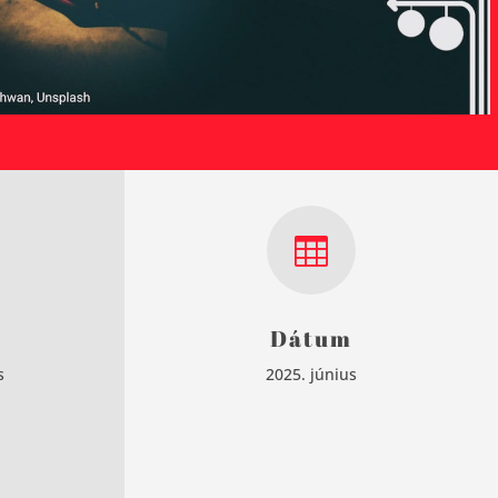

Dátum
s
2025. június