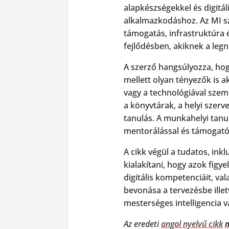
alapkészségekkel és digitá
alkalmazkodáshoz. Az MI sz
támogatás, infrastruktúra 
fejlődésben, akiknek a leg
A szerző hangsúlyozza, hog
mellett olyan tényezők is a
vagy a technológiával szem
a könyvtárak, a helyi szer
tanulás. A munkahelyi tan
mentorálással és támogató 
A cikk végül a tudatos, ink
kialakítani, hogy azok figy
digitális kompetenciáit, va
bevonása a tervezésbe ille
mesterséges intelligencia v
Az eredeti
angol nyelvű cikk
m