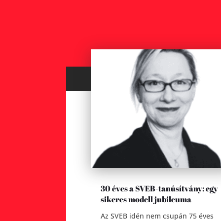
30 éves a SVEB-tanúsítvány: egy
sikeres modell jubileuma
Az SVEB idén nem csupán 75 éves