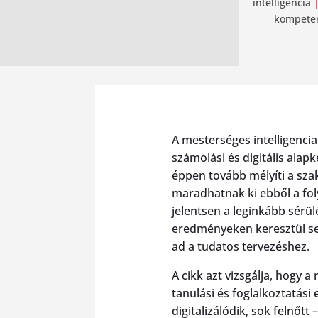
intelligencia
kompeten
A mesterséges intelligencia
számolási és digitális ala
éppen tovább mélyíti a szak
maradhatnak ki ebből a fol
jelentsen a leginkább sérül
eredményeken keresztül seg
ad a tudatos tervezéshez.
A cikk azt vizsgálja, hogy 
tanulási és foglalkoztatás
digitalizálódik, sok felnőt