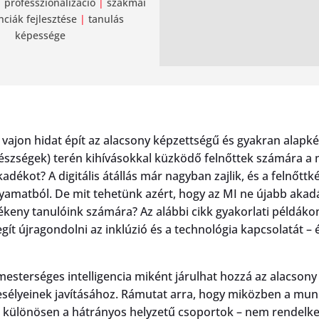
|
professzionalizáció
|
szakmai
ciák fejlesztése
|
tanulás
képessége
 vajon hidat épít az alacsony képzettségű és gyakran alapkés
pkészségek) terén kihívásokkal küzködő felnőttek számára a
adékot? A digitális átállás már nagyban zajlik, és a felnőtt
yamatból. De mit tehetünk azért, hogy az MI ne újabb akadá
ékeny tanulóink számára? Az alábbi cikk gyakorlati példákon
ít újragondolni az inklúzió és a technológia kapcsolatát 
a mesterséges intelligencia miként járulhat hozzá az alacson
i esélyeinek javításához. Rámutat arra, hogy miközben a mu
t – különösen a hátrányos helyzetű csoportok – nem rendelke