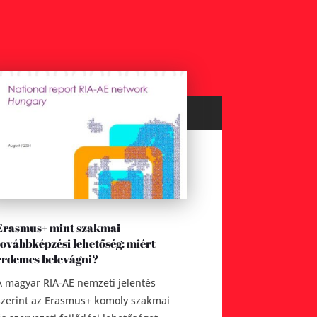
Erasmus+ mint szakmai
továbbképzési lehetőség: miért
érdemes belevágni?
A magyar RIA-AE nemzeti jelentés
szerint az Erasmus+ komoly szakmai