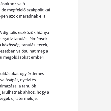
zásokhoz való
 de megfelelő szakpolitikai
éppen azok maradnak el a
 digitális eszközök hiánya
 negatív tanulási élmények
 közösségi tanulási terek,
yezetben valósulhat meg a
iai megoldásokat emberi
megoldásokat úgy érdemes
valóságát, nyelvi és
kalmazása, a tanulók
ájárulhatnak ahhoz, hogy a
ségek újratermelője.