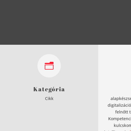
n
Kategória
Cikk
alapkészs
digitalizáció
felnőtt 
Kompetencia
kulcsko