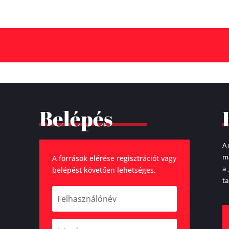
Belépés
A 
ma
A források elérése regisztrációt vagy
a 
belépést követően lehetséges.
ta