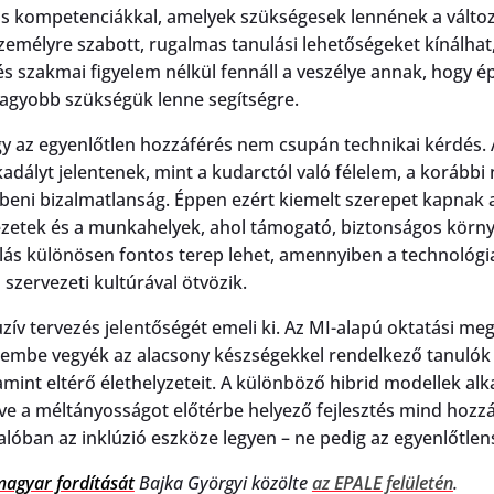
lis kompetenciákkal, amelyek szükségesek lennének a válto
emélyre szabott, rugalmas tanulási lehetőségeket kínálhat,
és szakmai figyelem nélkül fennáll a veszélye annak, hogy 
nagyobb szükségük lenne segítségre.
y az egyenlőtlen hozzáférés nem csupán technikai kérdés. A
kadályt jelentenek, mint a kudarctól való félelem, a korábbi
beni bizalmatlanság. Éppen ezért kiemelt szerepet kapnak a
vezetek és a munkahelyek, ahol támogató, biztonságos körn
ulás különösen fontos terep lehet, amennyiben a technológ
szervezeti kultúrával ötvözik.
luzív tervezés jelentőségét emeli ki. Az MI-alapú oktatási 
elembe vegyék az alacsony készségekkel rendelkező tanulók 
lamint eltérő élethelyzeteit. A különböző hibrid modellek al
tve a méltányosságot előtérbe helyező fejlesztés mind hozz
alóban az inklúzió eszköze legyen – ne pedig az egyenlőtlen
agyar fordítását
Bajka Györgyi közölte
az EPALE felületén
.