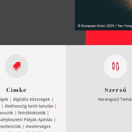


Címke
Szerző
égek
|
digitális készségek
|
Harangozó Tamá
|
élethosszig tartó tanulás
|
tanulók
|
felnőttoktatók
|
fejlesztési Pályák Ajánlás
|
mpetenciák
|
mesterséges