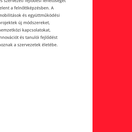
és szervezeti fejlődési lehetőséget
jelent a felnőttképzésben. A
mobilitások és együttműködési
projektek új módszereket,
nemzetközi kapcsolatokat,
innovációt és tanulói fejlődést
hoznak a szervezetek életébe.