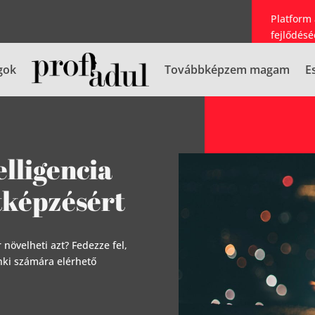
Platform
fejlődésé
gok
Továbbképzem magam
E
elligencia
ttképzésért
növelheti azt? Fedezze fel,
enki számára elérhető