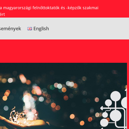
 a magyarországi felnőttoktatók és -képzők szakmai
ért
semények
English