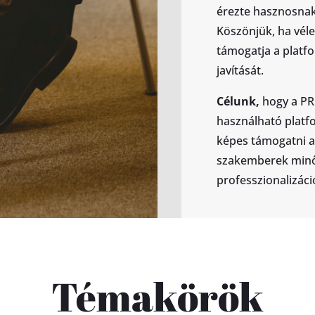
érezte hasznosnak
Köszönjük, ha véle
támogatja a platfo
javítását.
Célunk,
hogy a PR
használható platf
képes támogatni a 
szakemberek minős
professzionalizáció
Témakörök