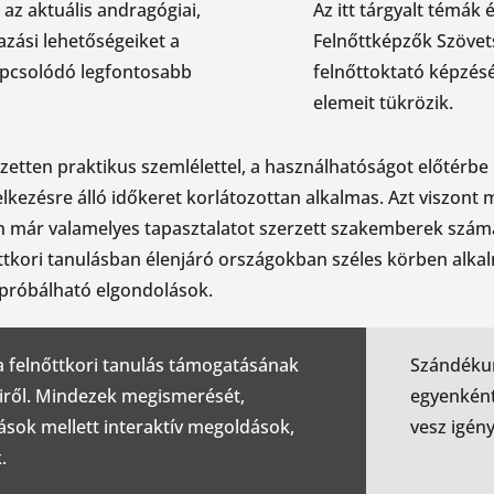
z aktuális andragógiai,
Az itt tárgyalt témák 
azási lehetőségeiket a
Felnőttképzők Szövet
apcsolódó legfontosabb
felnőttoktató képzésé
elemeit tükrözik.
etten praktikus szemlélettel, a használhatóságot előtérbe h
elkezésre álló időkeret korlátozottan alkalmas. Azt viszont
 már valamelyes tapasztalatot szerzett szakemberek számár
őttkori tanulásban élenjáró országokban széles körben alkal
ipróbálható elgondolások.
 a felnőttkori tanulás támogatásának
Szándékun
iről. Mindezek megismerését,
egyenként
rások mellett interaktív megoldások,
vesz igén
.