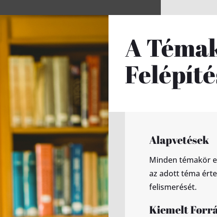
A Téma
Felépíté
Alapvetések
Minden témakör egy
az adott téma ért
felismerését.
Kiemelt Forr