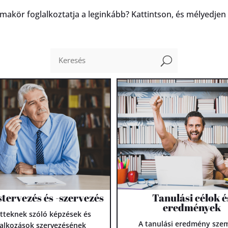
makör foglalkoztatja a leginkább? Kattintson, és mélyedjen
U
tervezés és -szervezés
Tanulási célok é
eredmények
tteknek szóló képzések és
A tanulási eredmény szem
lalkozások szervezésének