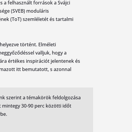
és a felhasznált források a Svájci
sége (SVEB) moduláris
nek (ToT) szemléletét és tartalmi
elyezve történt. Elméleti
 meggyőződéssel valljuk, hogy a
a értékes inspirációt jelentenek és
mazott itt bemutatott, s azonnal
k szerint a témakörök feldolgozása
 mintegy 30-90 perc közötti időt
ybe.