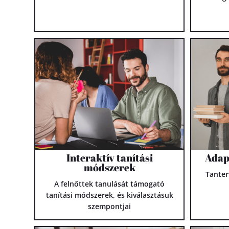
Interaktív tanítási
Adap
módszerek
Tanter
A felnőttek tanulását támogató
tanítási módszerek, és kiválasztásuk
szempontjai