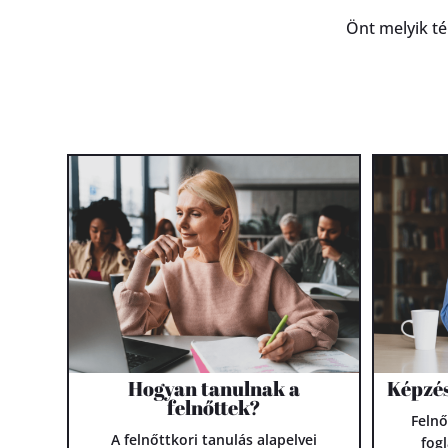
Önt melyik té
Hogyan tanulnak a
Képzés
felnőttek?
Felnő
A felnőttkori tanulás alapelvei
fog