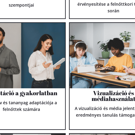
érvényesítése a felnőttkori
szempontjai
során
táció a gyakorlatban
Vizualizáció és
médiahasznála
v és tananyag adaptációja a
A vizualizáció és média jelen
felnőttek számára
eredményes tanulás támoga