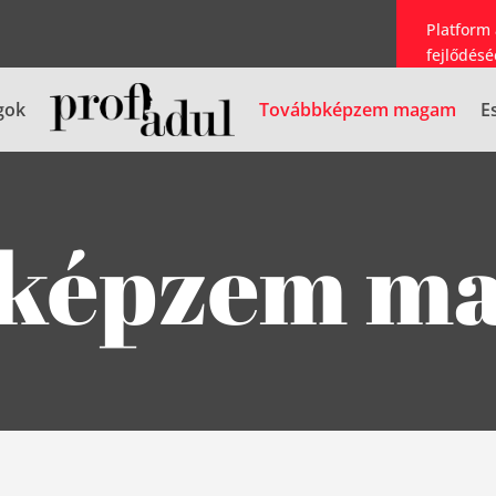
Platform
fejlődésé
gok
Továbbképzem magam
E
bképzem m