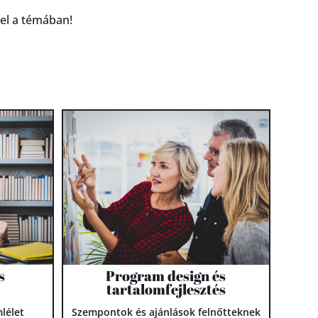
 el a témában!
s
Program design és
tartalomfejlesztés
lélet
Szempontok és ajánlások felnőtteknek