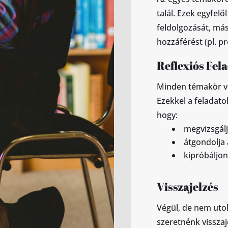
talál. Ezek egyfel
feldolgozását, má
hozzáférést (pl. pr
Reflexiós Fel
Minden témakör vé
Ezekkel a feladatok
hogy:
megvizsgálj
átgondolja 
kipróbáljo
Visszajelzés
Végül, de nem uto
szeretnénk visszaj