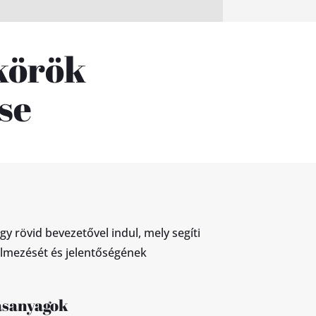
körök
se
 rövid bevezetővel indul, mely segíti
elmezését és jelentőségének
ásanyagok