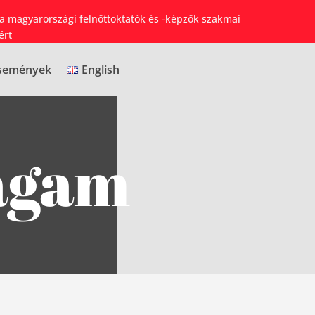
 a magyarországi felnőttoktatók és -képzők szakmai
ért
semények
English
agam