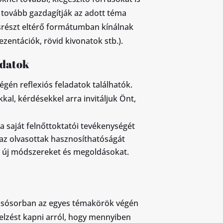
ől tovább gazdagítják az adott téma
srészt eltérő formátumban kínálnak
ezentációk, rövid kivonatok stb.).
adatok
gén reflexiós feladatok találhatók.
kal, kérdésekkel arra invitáljuk Önt,
a saját felnőttoktatói tevékenységét
az olvasottak hasznosíthatóságát
n új módszereket és megoldásokat.
lsósorban az egyes témakörök végén
elzést kapni arról, hogy mennyiben