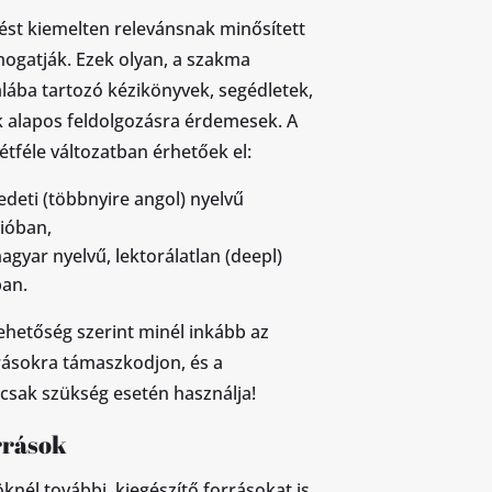
st kiemelten relevánsnak minősített
ogatják. Ezek olyan, a szakma
lába tartozó kézikönyvek, segédletek,
 alapos feldolgozásra érdemesek. A
étféle változatban érhetőek el:
edeti (többnyire angol) nyelvű
zióban,
gyar nyelvű, lektorálatlan (deepl)
ban.
lehetőség szerint minél inkább az
rásokra támaszkodjon, és a
csak szükség esetén használja!
rrások
nél további, kiegészítő forrásokat is