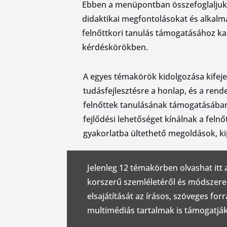
Ebben a menüpontban összefoglaljuk a
didaktikai megfontolásokat és alkalm
felnőttkori tanulás támogatásához k
kérdéskörökben.
A egyes témakörök kidolgozása kifejez
tudásfejlesztésre a honlap, és a rend
felnőttek tanulásának támogatásában
fejlődési lehetőséget kínálnak a feln
gyakorlatba ültethető megoldások, k
Jelenleg 12 témakörben olvashat itt
korszerű szemléletéről és módszere
elsajátítását az írásos, szöveges for
multimédiás tartalmak is támogatják