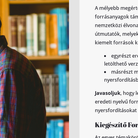
A mélyebb megérté
forrásanyagok tám
nemzetközi élvona
útmutatók, melyek
kiemelt források k
egyrészt er
letölthető ver
másrészt ma
nyersfordítás
Javasoljuk
, hogy 
eredeti nyelvű for
nyersfordításokat 
Kiegészítő Fo
Az egyes témakörök