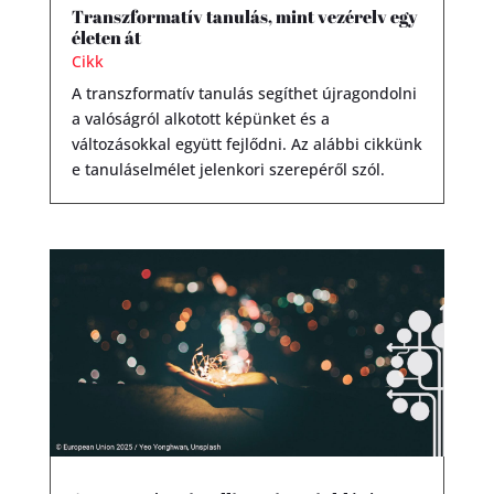
Transzformatív tanulás, mint vezérelv egy
életen át
Cikk
A transzformatív tanulás segíthet újragondolni
a valóságról alkotott képünket és a
változásokkal együtt fejlődni. Az alábbi cikkünk
e tanuláselmélet jelenkori szerepéről szól.