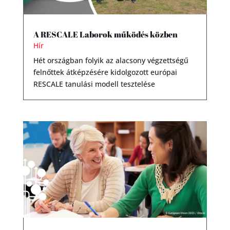
A RESCALE Laborok működés közben
Hír
Hét országban folyik az alacsony végzettségű
felnőttek átképzésére kidolgozott európai
RESCALE tanulási modell tesztelése