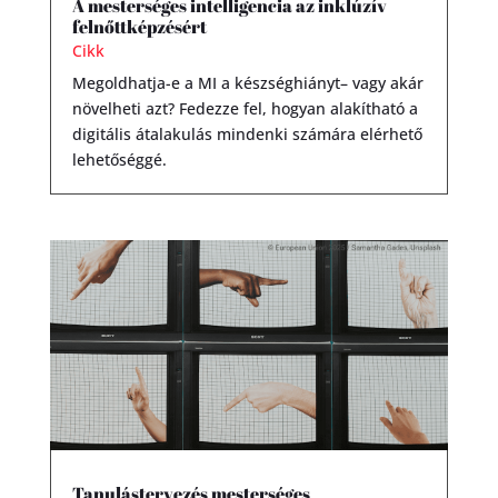
A mesterséges intelligencia az inklúzív
felnőttképzésért
Cikk
Megoldhatja-e a MI a készséghiányt– vagy akár
növelheti azt? Fedezze fel, hogyan alakítható a
digitális átalakulás mindenki számára elérhető
lehetőséggé.
Tanulástervezés mesterséges