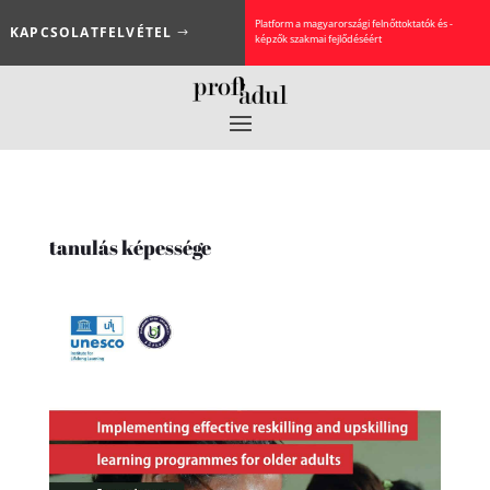
Platform a magyarországi felnőttoktatók és -
KAPCSOLATFELVÉTEL
képzők szakmai fejlődéséért
tanulás képessége