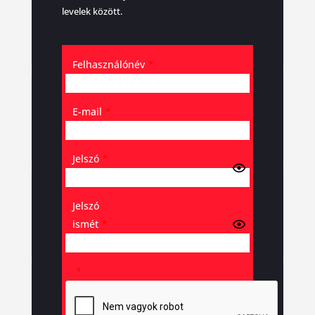
levelek között.
Felhasználónév
*
E-mail
*
Jelszó
*
Jelszó
ismét
*
*