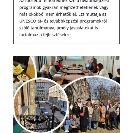
Az idősebb felnőtteknek szóló továbbképzési
programok gyakran megfizethetetlenek vagy
más okokból nem érhetők el. Ezt mutatja az
UNESCO át- és továbbképzési programokról
szóló tanulmánya, amely javaslatokat is
tartalmaz a fejlesztésekre.