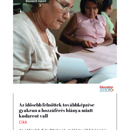
Az idősebb felnőttek továbbképzése
gyakran a hozzáférés hiánya miatt
kudarcot vall
Cikk