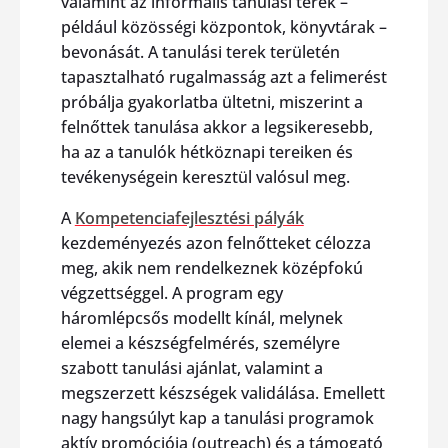
valamint az informális tanulási terek –
például közösségi központok, könyvtárak –
bevonását. A tanulási terek területén
tapasztalható rugalmasság azt a felimerést
próbálja gyakorlatba ültetni, miszerint a
felnőttek tanulása akkor a legsikeresebb,
ha az a tanulók hétköznapi tereiken és
tevékenységein keresztül valósul meg.
A
Kompetenciafejlesztési pályák
kezdeményezés azon felnőtteket célozza
meg, akik nem rendelkeznek középfokú
végzettséggel. A program egy
háromlépcsős modellt kínál, melynek
elemei a készségfelmérés, személyre
szabott tanulási ajánlat, valamint a
megszerzett készségek validálása. Emellett
nagy hangsúlyt kap a tanulási programok
aktív promóciója (outreach) és a támogató