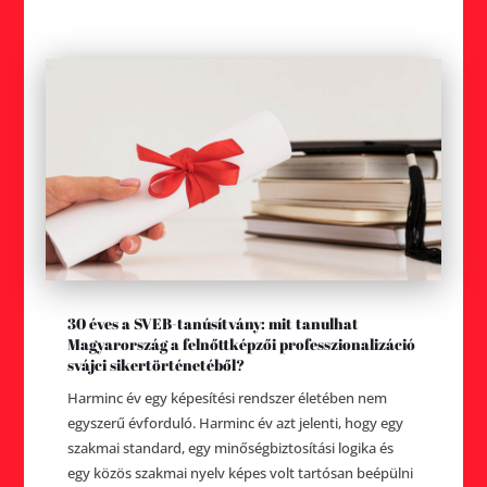
30 éves a SVEB-tanúsítvány: mit tanulhat
Magyarország a felnőttképzői professzionalizáció
svájci sikertörténetéből?
Harminc év egy képesítési rendszer életében nem
egyszerű évforduló. Harminc év azt jelenti, hogy egy
szakmai standard, egy minőségbiztosítási logika és
egy közös szakmai nyelv képes volt tartósan beépülni