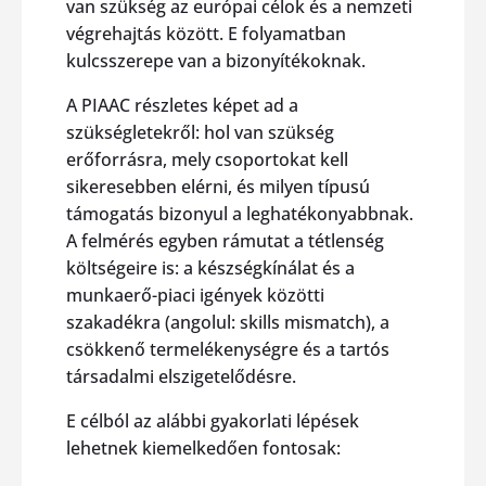
van szükség az európai célok és a nemzeti
végrehajtás között. E folyamatban
kulcsszerepe van a bizonyítékoknak.
A PIAAC részletes képet ad a
szükségletekről: hol van szükség
erőforrásra, mely csoportokat kell
sikeresebben elérni, és milyen típusú
támogatás bizonyul a leghatékonyabbnak.
A felmérés egyben rámutat a tétlenség
költségeire is: a készségkínálat és a
munkaerő-piaci igények közötti
szakadékra (angolul: skills mismatch), a
csökkenő termelékenységre és a tartós
társadalmi elszigetelődésre.
E célból az alábbi gyakorlati lépések
lehetnek kiemelkedően fontosak: