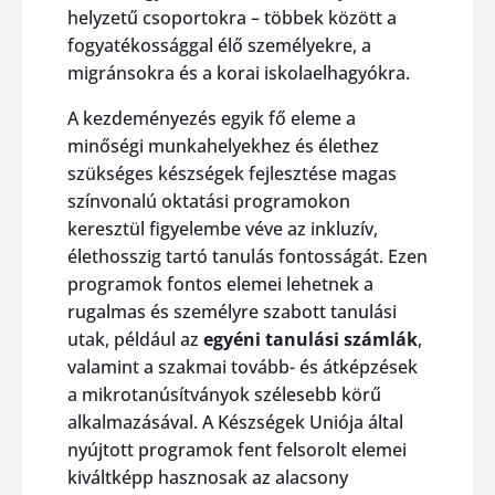
helyzetű csoportokra – többek között a
fogyatékossággal élő személyekre, a
migránsokra és a korai iskolaelhagyókra.
A kezdeményezés egyik fő eleme a
minőségi munkahelyekhez és élethez
szükséges készségek fejlesztése magas
színvonalú oktatási programokon
keresztül figyelembe véve az inkluzív,
élethosszig tartó tanulás fontosságát. Ezen
programok fontos elemei lehetnek a
rugalmas és személyre szabott tanulási
utak, például az
egyéni tanulási számlák
,
valamint a szakmai tovább- és átképzések
a mikrotanúsítványok szélesebb körű
alkalmazásával. A Készségek Uniója által
nyújtott programok fent felsorolt elemei
kiváltképp hasznosak az alacsony