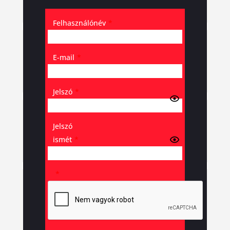
Felhasználónév
*
E-mail
*
Jelszó
*
Jelszó
ismét
*
*