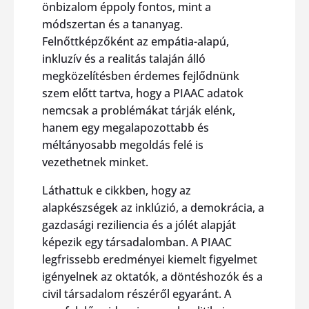
önbizalom éppoly fontos, mint a
módszertan és a tananyag.
Felnőttképzőként az empátia-alapú,
inkluzív és a realitás talaján álló
megközelítésben érdemes fejlődnünk
szem előtt tartva, hogy a PIAAC adatok
nemcsak a problémákat tárják elénk,
hanem egy megalapozottabb és
méltányosabb megoldás felé is
vezethetnek minket.
Láthattuk e cikkben, hogy az
alapkészségek az inklúzió, a demokrácia, a
gazdasági reziliencia és a jólét alapját
képezik egy társadalomban. A PIAAC
legfrissebb eredményei kiemelt figyelmet
igényelnek az oktatók, a döntéshozók és a
civil társadalom részéről egyaránt. A