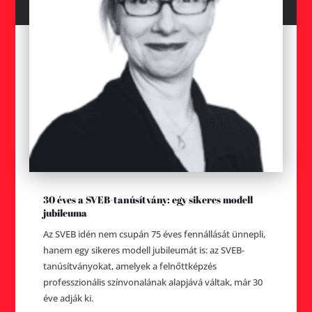
30 éves a SVEB-tanúsítvány: egy sikeres modell
jubileuma
Az SVEB idén nem csupán 75 éves fennállását ünnepli,
hanem egy sikeres modell jubileumát is: az SVEB-
tanúsítványokat, amelyek a felnőttképzés
professzionális színvonalának alapjává váltak, már 30
éve adják ki.