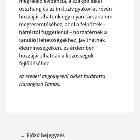
megfelelő evidencia, a szakpolitikai
összhang és az inkluzív gyakorlat révén
hozzájárulhatunk egy olyan társadalom
megteremtéséhez, ahol a felnőttek –
háttértől függetlenül – hozzáférnek a
tanulási lehetőségekhez, javíthatnak
életminőségeiken, és érdemben
hozzájárulhatnak a közösségük
fejlődéséhez.
Az eredeti angolnyelvű cikket fordította
Harangozó Tamás.
←
Előző bejegyzés