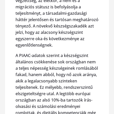
végzettség, az életkor, a nem és a
migrációs státusz is befolyásolja a
teljesítményt, a társadalmi-gazdasági
háttér jelentősen és tartósan meghatározó
tényező. A növekvő készségszakadék azt
jelzi, hogy az alacsony készségszint
egyszerre oka és következménye az
egyenlőtlenségnek.
A PIAAC-adatok szerint a készségszint
általános csökkenése sok országban nem
a teljes népesség készségeinek romlásából
fakad, hanem abból, hogy nő azok aránya,
akik a legalacsonyabb szinteken
teljesítenek. Ez mélyebb, rendszerszintű
elszigeteltségre utal. A legtöbb európai
országban az alsó 10%-ba tartozók írás-
olvasási és számolási eredményei
romlottak, és digitális kompetenciáik még