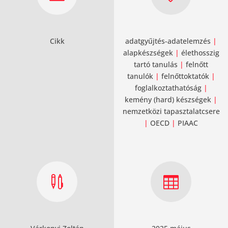
Cikk
adatgyűjtés-adatelemzés
|
alapkészségek
|
élethosszig
tartó tanulás
|
felnőtt
tanulók
|
felnőttoktatók
|
foglalkoztathatóság
|
kemény (hard) készségek
|
nemzetközi tapasztalatcsere
|
OECD
|
PIAAC

