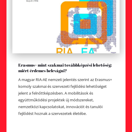
Erasmus+ mint szakmai továbbképzési lehetőség:
miért érdemes belevágni?
A magyar RIA-AE nemzeti jelentés szerint az Erasmus+
komoly szakmai és szervezeti fejlődési lehetőséget
jelent a felnőttképzésben. A mobilitások és
együttműködési projektek új módszereket,
nemzetközi kapcsolatokat, innovációt és tanulói
fejlődést hoznak a szervezetek életébe.