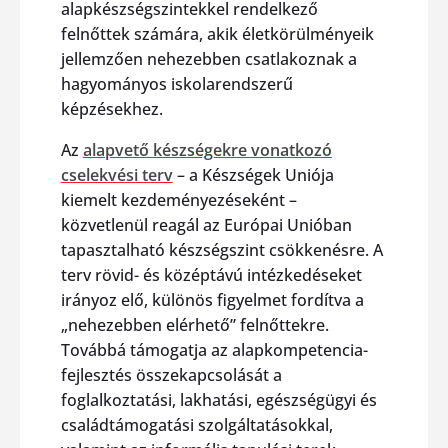
alapkészségszintekkel rendelkező
felnőttek számára, akik életkörülményeik
jellemzően nehezebben csatlakoznak a
hagyományos iskolarendszerű
képzésekhez.
Az
alapvető készségekre vonatkozó
cselekvési terv
– a Készségek Uniója
kiemelt kezdeményezéseként –
közvetlenül reagál az Európai Unióban
tapasztalható készségszint csökkenésre. A
terv rövid- és középtávú intézkedéseket
irányoz elő, különös figyelmet fordítva a
„nehezebben elérhető” felnőttekre.
Továbbá támogatja az alapkompetencia-
fejlesztés összekapcsolását a
foglalkoztatási, lakhatási, egészségügyi és
családtámogatási szolgáltatásokkal,