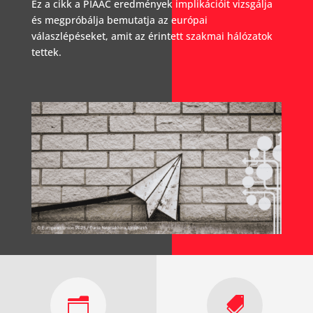
Ez a cikk a PIAAC eredmények implikációit vizsgálja
és megpróbálja bemutatja az európai
válaszlépéseket, amit az érintett szakmai hálózatok
tettek.
n
