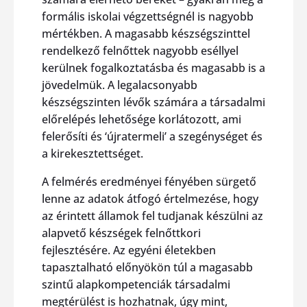
formális iskolai végzettségnél is nagyobb
mértékben. A magasabb készségszinttel
rendelkező felnőttek nagyobb eséllyel
kerülnek fogalkoztatásba és magasabb is a
jövedelmük. A legalacsonyabb
készségszinten lévők számára a társadalmi
előrelépés lehetősége korlátozott, ami
felerősíti és ‘újratermeli’ a szegénységet és
a kirekesztettséget.
A felmérés eredményei fényében sürgető
lenne az adatok átfogó értelmezése, hogy
az érintett államok fel tudjanak készülni az
alapvető készségek felnőttkori
fejlesztésére. Az egyéni életekben
tapasztalható előnyökön túl a magasabb
szintű alapkompetenciák társadalmi
megtérülést is hozhatnak, úgy mint,