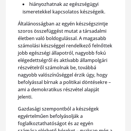
hiányozhatnak az egészségügyi
ismeretekkel kapcsolatos készségeik.
Általánosságban az egyén készségszintje
szoros összefüggést mutat a társadalmi
életben való boldogulással. A magasabb
számolási készséggel rendelkező felnőttek
jobb egészségi állapotról, nagyobb fokú
elégedettségről és aktívabb állampolgári
részvételről számolnak be, továbbá
nagyobb valószínűséggel érzik úgy, hogy
befolyással bírnak a politikai döntésekre –
ami a demokratikus részvétel alapját
jelenti.
Gazdasági szempontból a készségek
egyértelműen befolyásolják a
foglalkoztathatóságot és az egyén
számára elérhető béreket – gyakran még a