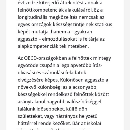
évtizedre kiterjedő áttekintést adnak a
felnőttkompetenciák alakulásáról. Ez a
longitudinális megközelítés nemcsak az
egyes országok készségszintjeinek statikus
képét mutatja, hanem a – gyakran
aggasztó – elmozdulásokat is feltárja az
alapkompetenciák tekintetében.
Az OECD-országokban a felnőttek mintegy
egyötöde csupán a legalapvetőbb írás-
olvasási és számolási feladatok
elvégzésére képes. Különösen aggasztó a
növekvő különbség: az alacsonyabb
készségekkel rendelkező felnőttek között
aránytalanul nagyobb valószínűséggel
találunk idősebbeket, külföldön
születteket, vagy hátrányos helyzetű
háttérrel rendelkezőket. Bár az iskolai