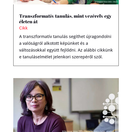
Transzformatív tanulás, mint vezérelv egy
életen át
Cikk
A transzformatív tanulás segíthet újragondolni
a valóságról alkotott képünket és a
változásokkal együtt fejlődni. Az alábbi cikkünk
e tanuláselmélet jelenkori szerepéről szól.