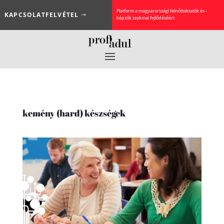
Platform a magyarországi felnőttoktatók és -
KAPCSOLATFELVÉTEL
képzők szakmai fejlődéséért
kemény (hard) készségek