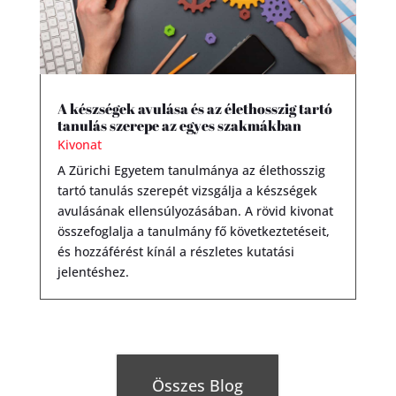
A készségek avulása és az élethosszig tartó
tanulás szerepe az egyes szakmákban
Kivonat
A Zürichi Egyetem tanulmánya az élethosszig
tartó tanulás szerepét vizsgálja a készségek
avulásának ellensúlyozásában. A rövid kivonat
összefoglalja a tanulmány fő következtetéseit,
és hozzáférést kínál a részletes kutatási
jelentéshez.
Összes Blog