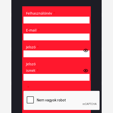
Felhasználónév
*
E-mail
*
Jelszó
*
Jelszó
ismét
*
*