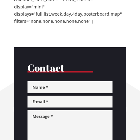
display="mini"
displays="full,list,week,day,4day,posterboard,map"
filters="none,none,none,none,none" ]
Contact