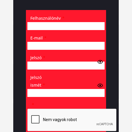
Felhasználónév
*
E-mail
*
Jelszó
*
Jelszó
ismét
*
*