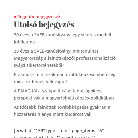
« Régebbi bejegyzések
Utolsó bejegyzés
30 éves a SVEB-tanúsítvány: egy sikeres modell
jubileuma
30 éves a SVEB-tanúsítvány: mit tanulhat
Magyarország a felnőttképzői professzionalizáció
svájci sikertörténetéből?
Erasmus+ mint szakmai továbbképzési lehetőség:
miért érdemes belevágni?
A PIAAC-tól a szakpolitikáig: tanulságok és
perspektívák a magyarfelnőttképzés-politikában
Az idősebb felnőttek továbbképzése gyakran a
hozzáférés hiánya miatt kudarcot vall
[ecwd id="159" type="mini" page_items="5"
calendar_start_date="" event_search=""