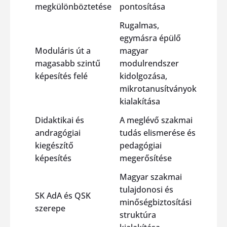
megkülönböztetése
pontosítása
Rugalmas,
egymásra épülő
Moduláris út a
magyar
magasabb szintű
modulrendszer
képesítés felé
kidolgozása,
mikrotanusítványok
kialakítása
Didaktikai és
A meglévő szakmai
andragógiai
tudás elismerése és
kiegészítő
pedagógiai
képesítés
megerősítése
Magyar szakmai
tulajdonosi és
SK AdA és QSK
minőségbiztosítási
szerepe
struktúra