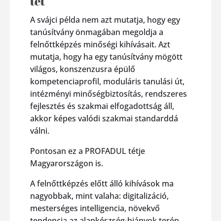
tét
A svájci példa nem azt mutatja, hogy egy
tanúsítvány önmagában megoldja a
felnőttképzés minőségi kihívásait. Azt
mutatja, hogy ha egy tanúsítvány mögött
világos, konszenzusra épülő
kompetenciaprofil, moduláris tanulási út,
intézményi minőségbiztosítás, rendszeres
fejlesztés és szakmai elfogadottság áll,
akkor képes valódi szakmai standarddá
válni.
Pontosan ez a PROFADUL tétje
Magyarországon is.
A felnőttképzés előtt álló kihívások ma
nagyobbak, mint valaha: digitalizáció,
mesterséges intelligencia, növekvő
tendencia az alapkészség-hiányok terén,