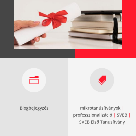
n

Blogbejegyzés
mikrotanúsítványok
|
professzionalizáció
|
SVEB
|
SVEB Első Tanusítvány