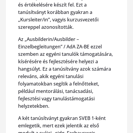
és értékelésére készít fel. Ezt a
tanúsítványt korábban gyakran a
„Kursleiter/in”, vagyis kurzusvezetői
szereppel azonosították.
Az „Ausbilderin/Ausbilder –
Einzelbegleitungen” / AdA ZA-BE ezzel
szemben az egyéni tanulók támogatására,
kísérésére és fejlesztésére helyezi a
hangsúlyt. Ez a tanúsítvány azok számára
releváns, akik egyéni tanulási
folyamatokban segítik a felnőtteket,
például mentorálási, tanácsadási,
fejlesztési vagy tanulástámogatási
helyzetekben.
A két tanúsítványt gyakran SVEB 1-ként
emlegetik, mert ezek jelentik az első
modult a svájci „eidg. Fachausweis