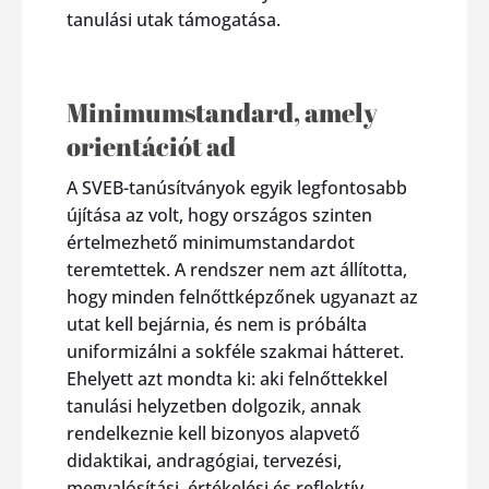
tanulási utak támogatása.
Minimumstandard, amely
orientációt ad
A SVEB-tanúsítványok egyik legfontosabb
újítása az volt, hogy országos szinten
értelmezhető minimumstandardot
teremtettek. A rendszer nem azt állította,
hogy minden felnőttképzőnek ugyanazt az
utat kell bejárnia, és nem is próbálta
uniformizálni a sokféle szakmai hátteret.
Ehelyett azt mondta ki: aki felnőttekkel
tanulási helyzetben dolgozik, annak
rendelkeznie kell bizonyos alapvető
didaktikai, andragógiai, tervezési,
megvalósítási, értékelési és reflektív