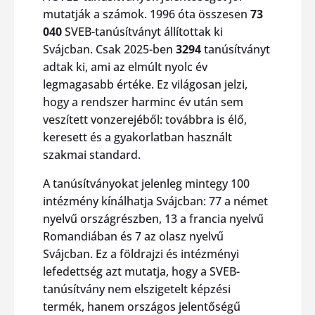
mutatják a számok. 1996 óta összesen
73
040
SVEB-tanúsítványt állítottak ki
Svájcban. Csak 2025-ben
3294
tanúsítványt
adtak ki, ami az elmúlt nyolc év
legmagasabb értéke. Ez világosan jelzi,
hogy a rendszer harminc év után sem
veszített vonzerejéből: továbbra is élő,
keresett és a gyakorlatban használt
szakmai standard.
A tanúsítványokat jelenleg mintegy 100
intézmény kínálhatja Svájcban: 77 a német
nyelvű országrészben, 13 a francia nyelvű
Romandiában és 7 az olasz nyelvű
Svájcban. Ez a földrajzi és intézményi
lefedettség azt mutatja, hogy a SVEB-
tanúsítvány nem elszigetelt képzési
termék, hanem országos jelentőségű