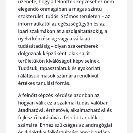
üzenete, hogy a felnőttek képzéséhez nem
elegendő önmagában a magas szintű
szakterületi tudás. Számos területen – az
informatikától az egészségügyön és az
ipari szakmákon át a szolgáltatásokig, a
nyelvi képzésekig vagy a vállalati
tudásátadásig – olyan szakemberek
dolgoznak képzőként, akik saját
területükön kiválóságot képviselnek.
Tudásuk, tapasztalatuk és gyakorlati
rálátásuk mások számára rendkívül
értékes tanulási forrás.
A felnőttképzés kérdése azonban az,
hogyan válik ez a szakmai tudás valóban
átadhatóvá, érthetővé, alkalmazhatóvá és
fejlesztő hatásúvá a felnőtt tanulók
számára. Ehhez szükséges az andragógiai
és didaktikai felkészültség: annak tudása,