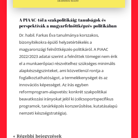
A PIAAC-tól a szakpolitikáig: tanulságok és
perspektívák a magyarfelnőttképzés-politikában
Dr. habil. Farkas Éva tanulmánya korszakos,
bizonyítékokra épülő helyzetértékelés a
magyarországi felnőttképzés-politikáról. A PIAAC
2022/2023 adatai szerint a felnőttek tömegei nem érik
el a munkaerőpiaci részvételhez szükséges minimális
alapkészségszinteket, ami közvetlenül rontja a
foglalkoztathatóságot, a termelékenységet és az
innovációs képességet. Az írás egyben
reformprogram-alapvetés: konkrét szakpolitikai
beavatkozási irányokat jelöl ki (célcsoportspecifikus
programok, tanárképzés korszerűsítése, kutatásalapú
nemzeti készségstratégia).
« Régebbi bejegyzések