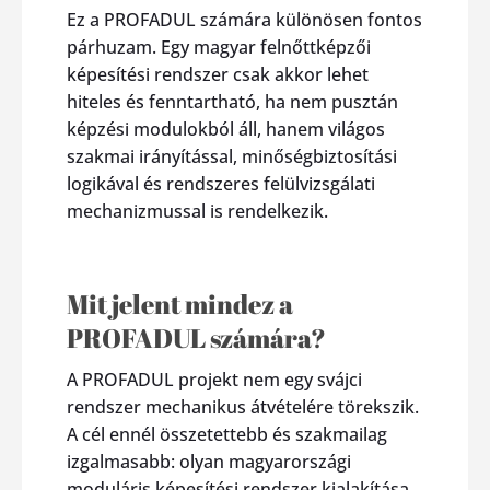
Ez a PROFADUL számára különösen fontos
párhuzam. Egy magyar felnőttképzői
képesítési rendszer csak akkor lehet
hiteles és fenntartható, ha nem pusztán
képzési modulokból áll, hanem világos
szakmai irányítással, minőségbiztosítási
logikával és rendszeres felülvizsgálati
mechanizmussal is rendelkezik.
Mit jelent mindez a
PROFADUL számára?
A PROFADUL projekt nem egy svájci
rendszer mechanikus átvételére törekszik.
A cél ennél összetettebb és szakmailag
izgalmasabb: olyan magyarországi
moduláris képesítési rendszer kialakítása,