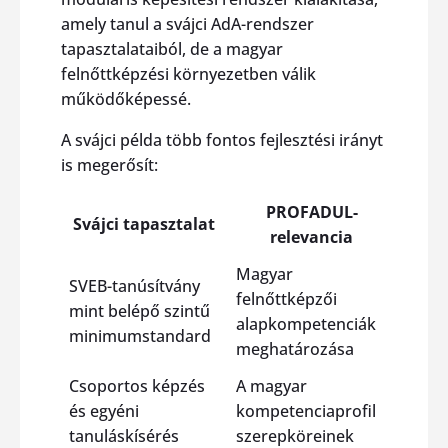
amely tanul a svájci AdA-rendszer
tapasztalataiból, de a magyar
felnőttképzési környezetben válik
működőképessé.
A svájci példa több fontos fejlesztési irányt
is megerősít:
PROFADUL-
Svájci tapasztalat
relevancia
Magyar
SVEB-tanúsítvány
felnőttképzői
mint belépő szintű
alapkompetenciák
minimumstandard
meghatározása
Csoportos képzés
A magyar
és egyéni
kompetenciaprofil
tanuláskísérés
szerepköreinek