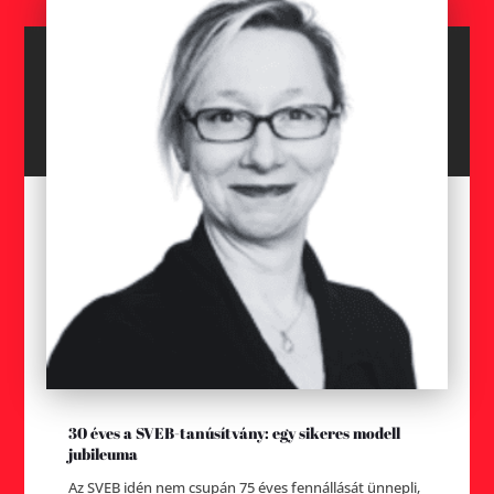
30 éves a SVEB-tanúsítvány: egy sikeres modell
jubileuma
Az SVEB idén nem csupán 75 éves fennállását ünnepli,