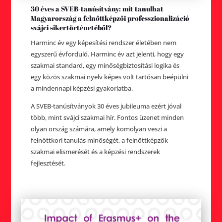
30 éves a SVEB-tanúsítvány: mit tanulhat
Magyarország a felnőttképzői professzionalizáció
svájci sikertörténetéből?
Harminc év egy képesítési rendszer életében nem
egyszerű évforduló. Harminc év azt jelenti, hogy egy
szakmai standard, egy minőségbiztosítási logika és
egy közös szakmai nyelv képes volt tartósan beépülni
a mindennapi képzési gyakorlatba.
A SVEB-tanúsítványok 30 éves jubileuma ezért jóval
több, mint svájci szakmai hír. Fontos üzenet minden
olyan ország számára, amely komolyan veszi a
felnőttkori tanulás minőségét, a felnőttképzők
szakmai elismerését és a képzési rendszerek
fejlesztését.