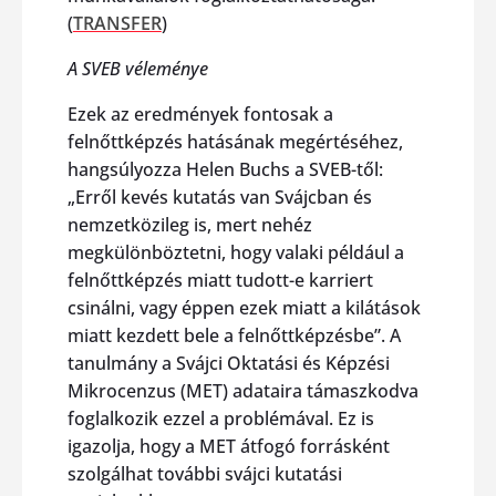
(
TRANSFER
)
A SVEB véleménye
Ezek az eredmények fontosak a
felnőttképzés hatásának megértéséhez,
hangsúlyozza Helen Buchs a SVEB-től:
„Erről kevés kutatás van Svájcban és
nemzetközileg is, mert nehéz
megkülönböztetni, hogy valaki például a
felnőttképzés miatt tudott-e karriert
csinálni, vagy éppen ezek miatt a kilátások
miatt kezdett bele a felnőttképzésbe”. A
tanulmány a Svájci Oktatási és Képzési
Mikrocenzus (MET) adataira támaszkodva
foglalkozik ezzel a problémával. Ez is
igazolja, hogy a MET átfogó forrásként
szolgálhat további svájci kutatási