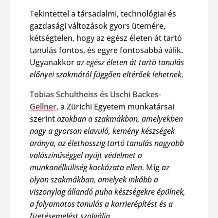
Tekintettel a társadalmi, technológiai és
gazdasági változások gyors ütemére,
kétségtelen, hogy az egész életen át tartó
tanulás fontos, és egyre fontosabbá válik.
Ugyanakkor
az egész életen át tartó tanulás
előnyei szakmától függően eltérőek lehetnek
.
Tobias Schultheiss és Uschi Backes-
Gellner
, a Zürichi Egyetem munkatársai
szerint
azokban a szakmákban, amelyekben
nagy a gyorsan elavuló, kemény készségek
aránya, az élethosszig tartó tanulás nagyobb
valószínűséggel nyújt védelmet a
munkanélküliség kockázata ellen
. Míg
az
olyan szakmákban, amelyek inkább a
viszonylag állandó puha készségekre épülnek,
a folyamatos tanulás a karrierépítést és a
fizetésemelést szolgálja
.