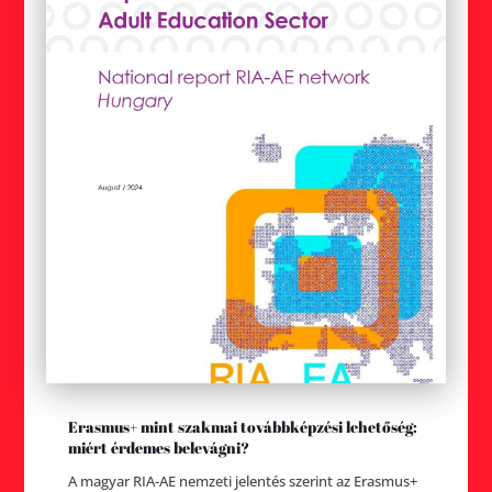
Erasmus+ mint szakmai továbbképzési lehetőség:
miért érdemes belevágni?
A magyar RIA-AE nemzeti jelentés szerint az Erasmus+