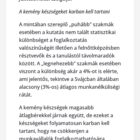
A kemény készségeket karban kell tartani
A mintában szereplő „puhább” szakmák
esetében a kutatás nem talált statisztikai
különbséget a foglalkoztatás
valószínűségét illetően a felnőttképzésben
résztvevők és a tanulástól távolmaradók
között. A „legnehezebb” szakmák esetében
viszont a különbség akár a 4%-ot is elérte,
ami jelentős, tekintve a Svájcban általában
alacsony (3%-os) átlagos munkanélküliségi
rátát.
A kemény készségek magasabb
átlagbérekkel járnak együtt, de ezeket a
készségeket folyamatosan karban kell
tartani, hogy ne csökkenjen a
munkavállalók foglalkoztathatósága.