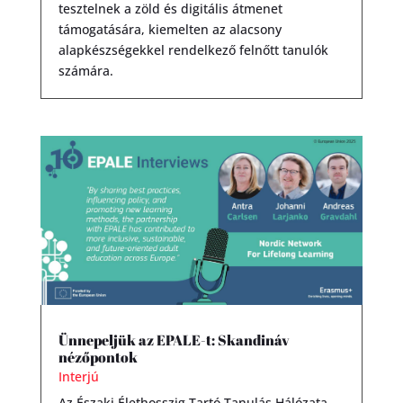
tesztelnek a zöld és digitális átmenet
támogatására, kiemelten az alacsony
alapkészségekkel rendelkező felnőtt tanulók
számára.
Ünnepeljük az EPALE-t: Skandináv
nézőpontok
Interjú
Az Északi Élethosszig Tartó Tanulás Hálózata