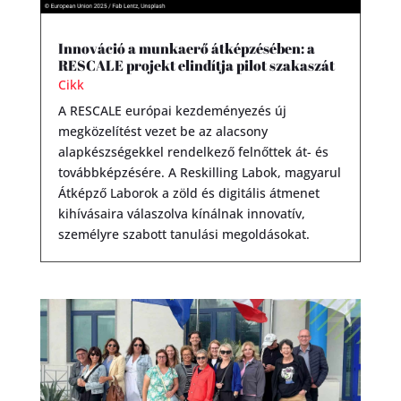
Innováció a munkaerő átképzésében: a
RESCALE projekt elindítja pilot szakaszát
Cikk
A RESCALE európai kezdeményezés új
megközelítést vezet be az alacsony
alapkészségekkel rendelkező felnőttek át- és
továbbképzésére. A Reskilling Labok, magyarul
Átképző Laborok a zöld és digitális átmenet
kihívásaira válaszolva kínálnak innovatív,
személyre szabott tanulási megoldásokat.