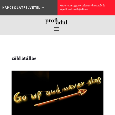
Platform a magyarországi felnőttoktatók és -
KAPCSOLATFELVÉTEL
képzők szakmai fejlődéséért
zöld átállás