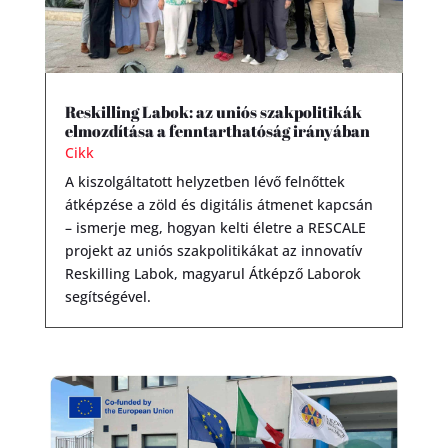
Reskilling Labok: az uniós szakpolitikák
elmozdítása a fenntarthatóság irányában
Cikk
A kiszolgáltatott helyzetben lévő felnőttek
átképzése a zöld és digitális átmenet kapcsán
– ismerje meg, hogyan kelti életre a RESCALE
projekt az uniós szakpolitikákat az innovatív
Reskilling Labok, magyarul Átképző Laborok
segítségével.