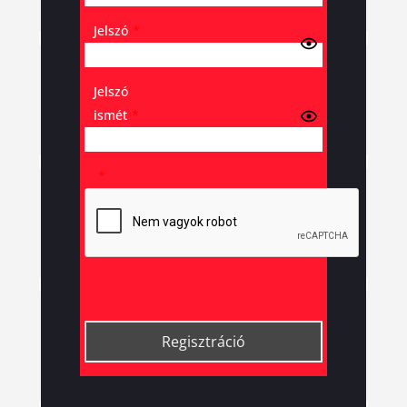
Jelszó
*
Jelszó
ismét
*
*