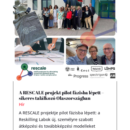
A RESCALE projekt pilot fázisba lépett –
sikeres találkozó Olaszországban
Hír
A RESCALE projektje pilot fázisba lépett: a
Reskilling Labok új, személyre szabott
átképzési és továbbképzési modelleket