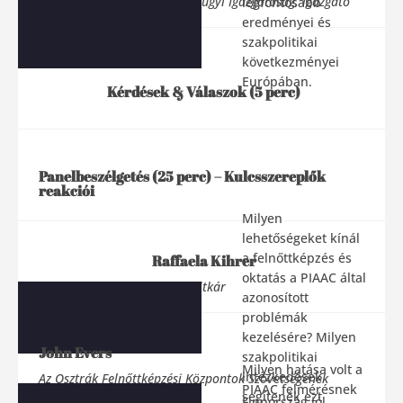
OECD Oktatási és Készségügyi Igazgatóság, igazgató
legfontosabb
eredményei és
szakpolitikai
következményei
Európában.
Kérdések & Válaszok (5 perc)
Panelbeszélgetés (25 perc) – Kulcsszereplők
reakciói
Milyen
lehetőségeket kínál
a felnőttképzés és
Raffaela Kihrer
oktatás a PIAAC által
EAEA főtitkár
azonosított
problémák
kezelésére? Milyen
John Evers
szakpolitikai
Milyen hatása volt a
intézkedések
Az Osztrák Felnőttképzési Központok Szövetségének
PIAAC felmérésnek
segítenék ezt
főtitkára
Finnország jól