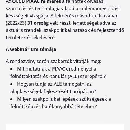
Az
OECD PIAAC felmérés
a felnőttek olvasási,
számolási és technológia-alapú problémamegoldási
készségeit vizsgálja. A felmérés második ciklusában
(2022/23)
31 ország
vett részt, lehetőséget adva az
aktuális trendek, szakpolitikai hatások és fejlesztendő
területek értékelésére.
A webinárium témája
A rendezvény során szakértők vitatják meg:
Mit mutatnak a PIAAC eredményei a
felnőttoktatás és -tanulás (ALE) szerepéről?
Hogyan tudja az ALE támogatni az
alapkészségek fejlesztését Európában?
Milyen szakpolitikai lépések szükségesek a
felnőttképzés hatékonyabbá tételéhez?