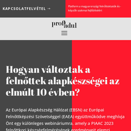
Platform a magyarországi felnőttoktatók és -
KAPCSOLATFELVÉTEL
képzők szakmai fejlődéséért
Hogyan változtak a
felnőttek alapkészségei az
elmúlt 10 évben?
Az Európai Alapkészség Hálózat (EBSN) az Európai
Felnőttképzési Szövetséggel (EAEA) együttműködve meghívja
Önt egy különleges webináriumra, amely a PIAAC 2023
felnőttkori készségfelmérésének eredményeit elemzi.