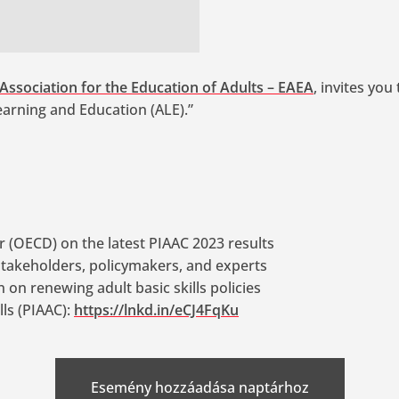
ssociation for the Education of Adults – EAEA
, invites you
earning and Education (ALE).”
 (OECD) on the latest PIAAC 2023 results
takeholders, policymakers, and experts
on renewing adult basic skills policies
ls (PIAAC):
https://lnkd.in/eCJ4FqKu
Esemény hozzáadása naptárhoz