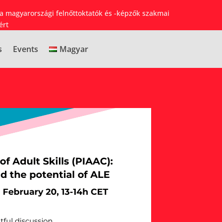
 a magyarországi felnőttoktatók és -képzők szakmai
ért
s
Events
Magyar