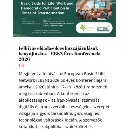
Felhívás előadások és hozzájárulások
benyújtására – EBSN Éves Konferencia
2026
Hír
Megjelent a felhívás az European Basic Skills
Network (EBSN) 2026-os éves konferenciájára,
amelyet 2026. június 17–19. között rendeznek
meg Lisszabonban. A konferencia az
alapkészségek – az írás-olvasás, számolás,
digitális és transzverzális készségek – szerepét
vizsgálja a gyors társadalmi, gazdasági és
technológiai változások idején. A szervezők
kutatókat, szakpolitikai szakértőket és