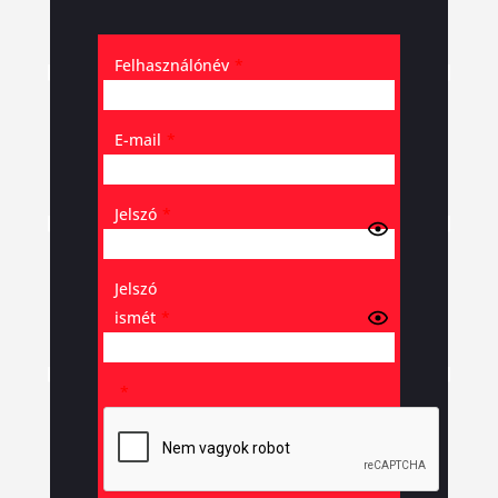
Felhasználónév
*
E-mail
*
Jelszó
*
Jelszó
ismét
*
*