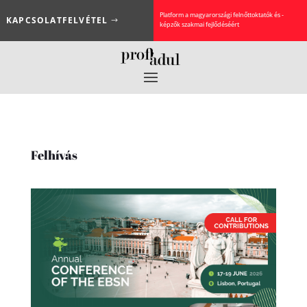
Platform a magyarországi felnőttoktatók és -
KAPCSOLATFELVÉTEL
képzők szakmai fejlődéséért
Felhívás