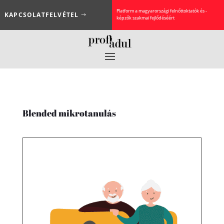
Platform a magyarországi felnőttoktatók és -
KAPCSOLATFELVÉTEL
képzők szakmai fejlődéséért
Blended mikrotanulás