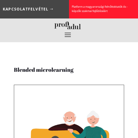
Platform a magyarországi felnőttoktatók és -
KAPCSOLATFELVÉTEL
képzők szakmai fejlődéséért
Blended microlearning